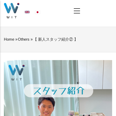
Skip
MAIN
NAVIGATION
to
main
content
Home
»
Others
»
【 新人スタッフ紹介② 】
BREADCRUMB