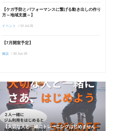
【ケガ予防とパフォーマンスに繋げる動き出しの作り
方～地域支援～】
イベント
/
10 Jul 26
【7月開室予定】
施設
/
30 Jun 26
イベント
【大切な人と一緒にトレーニングはじめません