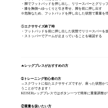
・脚でフットパッドを押し出し、リリースバーとグリッ
・膝を胸側へゆっくりと引き寄せ、脚を前に押し出す
※危険なため、フットパッドを押し出した状態で重量を
⑤
エクササイズ終了時
・フットパッドを前に押し出した状態でリリースバーを
・ストッパーでアームが止まっていることを確認する
🔥
レッグプレスがおすすめの方
➀トレーニング初心者の方
→スクワットに似たエクササイズですが、座った状態か
うことができます！
KEISERレッグプレスではボタン一つで簡単に重量調整
②重量を扱いたい方