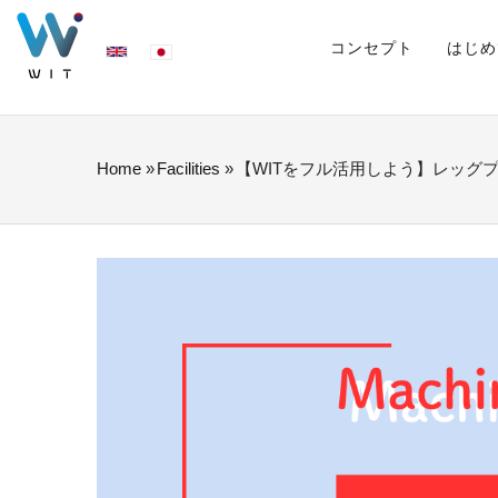
Skip
MAIN
NAVIGATION
コンセプト
はじめ
to
main
content
Home
»
Facilities
»
【WITをフル活用しよう】レッグ
BREADCRUMB