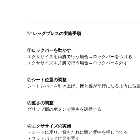
💡 
レッグプレスの実施手順
①
ロックバーを動かす
エクササイズを両脚で行う場合→ロックバーをつける
エクササイズを片脚で行う場合→ロックバーを外す
②
シート位置の調整
シートレバーを引き上げ、床と脛が平行になるように位
③
重さの調整
グリップ部のボタンで重さを調整する
④
エクササイズの実施
・シートに座り、背もたれに頭と背中を押し当てる
・フットパッドに足を置く