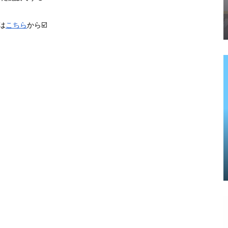
は
こちら
から☑️