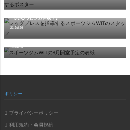
イベント
【ゆるっとジム体験！】
21 Jul 26
施設
【8月の開室予定】
15 Jul 26
ポリシー
プライバシーポリシー
利用規約・会員規約