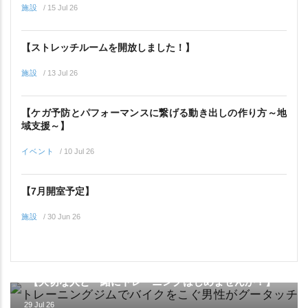
施設
/
15 Jul 26
【ストレッチルームを開放しました！】
施設
/
13 Jul 26
【ケガ予防とパフォーマンスに繋げる動き出しの作り方～地
域支援～】
イベント
/
10 Jul 26
【7月開室予定】
施設
/
30 Jun 26
イベント
【大切な人と一緒にトレーニングはじめませんか？】
29 Jul 26