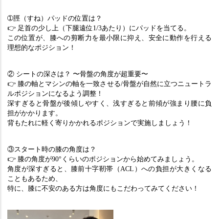
➀脛（すね）パッドの位置は？
👉 足首の少し上（下腿遠位1/3あたり）にパッドを当てる。
この位置が、膝への剪断力を最小限に抑え、安全に動作を行える
理想的なポジション！
② シートの深さは？ 〜骨盤の角度が超重要〜
👉 膝の軸とマシンの軸を一致させる/骨盤が自然に立つニュートラ
ルポジションになるよう調整！
深すぎると骨盤が後傾しやすく、浅すぎると前傾が強まり腰に負
担がかかります。
背もたれに軽く寄りかかれるポジションで実施しましょう！
③スタート時の膝の角度は？
👉 膝の角度が90°くらいのポジションから始めてみましょう。
角度が深すぎると、膝前十字靭帯（ACL）への負担が大きくなる
こともあるため、
特に、膝に不安のある方は角度にもこだわってみてください！