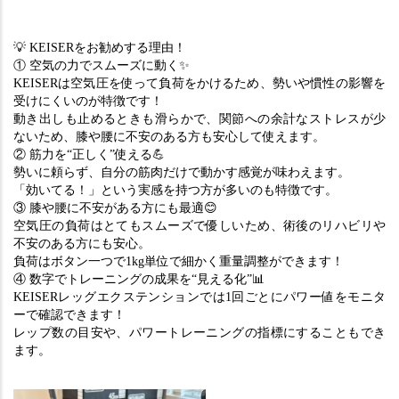
💡 KEISERをお勧めする理由！
① 空気の力でスムーズに動く✨
KEISERは空気圧を使って負荷をかけるため、勢いや慣性の影響を
受けにくいのが特徴です！
動き出しも止めるときも滑らかで、関節への余計なストレスが少
ないため、膝や腰に不安のある方も安心して使えます。
② 筋力を“正しく”使える💪
勢いに頼らず、自分の筋肉だけで動かす感覚が味わえます。
「効いてる！」という実感を持つ方が多いのも特徴です。
③ 膝や腰に不安がある方にも最適😊
空気圧の負荷はとてもスムーズで優しいため、術後のリハビリや
不安のある方にも安心。
負荷はボタン一つで1kg単位で細かく重量調整ができます！
④ 数字でトレーニングの成果を“見える化”📊
KEISERレッグエクステンションでは1回ごとにパワー値をモニタ
ーで確認できます！
レップ数の目安や、パワートレーニングの指標にすることもでき
ます。