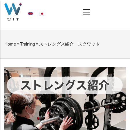
Skip
MAIN
NAVIGATION
to
main
content
Home
»
Training
»
ストレングス紹介 スクワット
BREADCRUMB