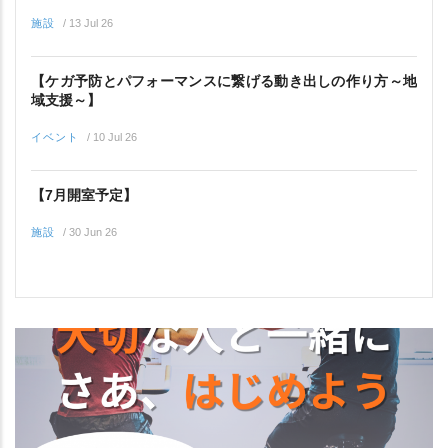
施設
/
13 Jul 26
【ケガ予防とパフォーマンスに繋げる動き出しの作り方～地
域支援～】
イベント
/
10 Jul 26
【7月開室予定】
施設
/
30 Jun 26