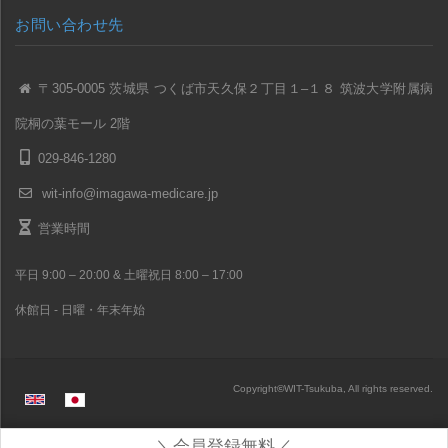
お問い合わせ先
〒305-0005 茨城県 つくば市天久保２丁目１–１８ 筑波大学附属病
院桐の葉モール 2階
029-846-1280
wit-info@imagawa-medicare.jp
営業時間
平日 9:00 – 20:00 & 土曜祝日 8:00 – 17:00
休館日 - 日曜・年末年始
Copyright
©
WIT-Tsukuba, All rights reserved.
＼会員登録無料／