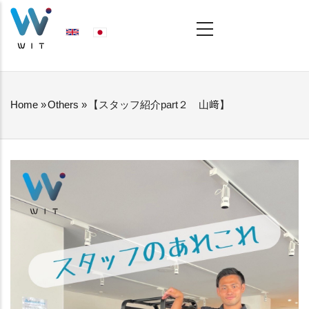
Skip
MAIN
NAVIGATION
to
main
content
Home
»
Others
»
【スタッフ紹介part２ 山﨑】
BREADCRUMB