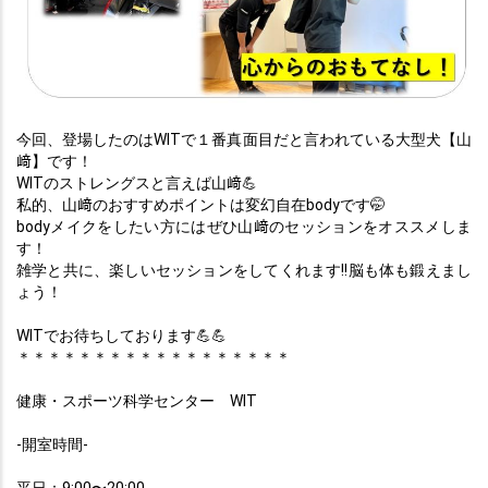
今回、登場したのはWITで１番真面目だと言われている大型犬【山
﨑】です！
WITのストレングスと言えば山﨑
💪
私的、山﨑のおすすめポイントは変幻自在bodyです
🤭
bodyメイクをしたい方にはぜひ山﨑のセッションをオススメしま
す！
雑学と共に、楽しいセッションをしてくれます!!脳も体も鍛えまし
ょう！
WITでお待ちしております
💪💪
＊＊＊＊＊＊＊＊＊＊＊＊＊＊＊＊＊＊
健康・スポーツ科学センター　WIT
-開室時間-