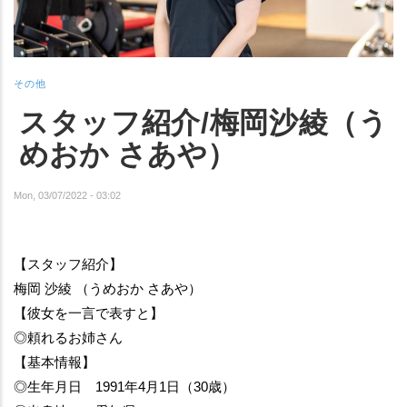
その他
スタッフ紹介/梅岡沙綾（う
めおか さあや）
Mon, 03/07/2022 - 03:02
【スタッフ紹介】
梅岡 沙綾 （うめおか さあや）
【彼女を一言で表すと】
◎頼れるお姉さん
【基本情報】
◎生年月日　1991年4月1日（30歳）