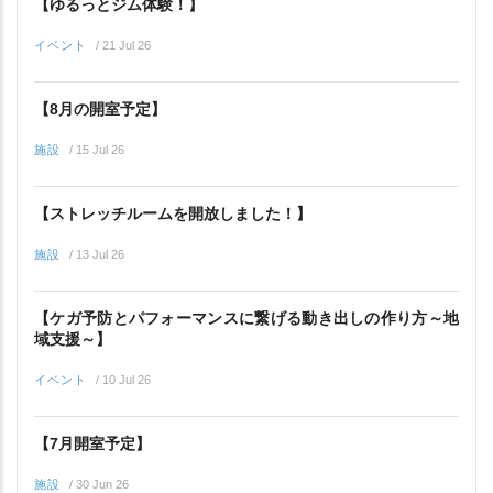
【ゆるっとジム体験！】
イベント
/
21 Jul 26
【8月の開室予定】
施設
/
15 Jul 26
【ストレッチルームを開放しました！】
施設
/
13 Jul 26
【ケガ予防とパフォーマンスに繋げる動き出しの作り方～地
域支援～】
イベント
/
10 Jul 26
【7月開室予定】
施設
/
30 Jun 26