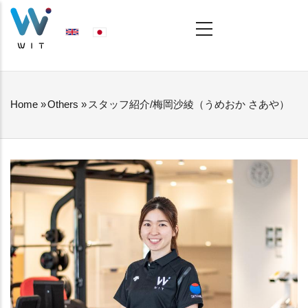
Skip
MAIN
NAVIGATION
to
main
content
Home
»
Others
»
スタッフ紹介/梅岡沙綾（うめおか さあや）
BREADCRUMB