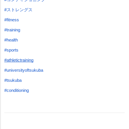
#ストレングス
#fitness
#training
#health
#sports
#athletictraining
#universityoftsukuba
#tsukuba
#conditioning