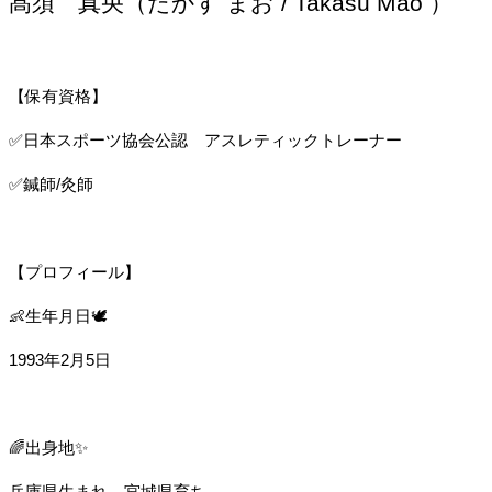
髙須　真央（たかす まお / Takasu Mao ）
【保有資格】
✅日本スポーツ協会公認　アスレティックトレーナー
✅鍼師/灸師
【プロフィール】
👶生年月日🕊️
1993年2月5日
🌈出身地✨