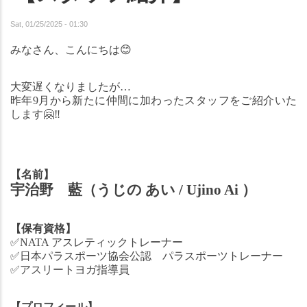
Sat, 01/25/2025 - 01:30
みなさん、こんにちは
😊
大変遅くなりましたが…
昨年9月から新たに仲間に加わったスタッフをご紹介いた
します
🤗
‼️
【名前】
宇治野　藍（うじの あい / Ujino Ai ）
【保有資格】
✅
NATA アスレティックトレーナー
✅
日本パラスポーツ協会公認　パラスポーツトレーナー
✅
アスリートヨガ指導員
【プロフィール】