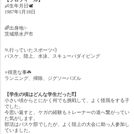
👶
生年月日
🕊
1987年1月18日
🌈
出身地
✨
茨城県水戸市
🏃
行っていたスポーツ
💨
バスケ、陸上、水泳、スキューバダイビング
⭐️
得意な事
☘
ランニング、掃除、ジグソーパズル
【学生の頃はどんな学生だった
⁇
】
小さい頃からとにかく何でも挑戦して、よく怪我をする子
でした。
今思い返すと、ケガの経験もトレーナーの道へ繋がってい
た気がします。
部活はバスケ部でしたが、よく陸上の大会に助っ人参加し
ていました。