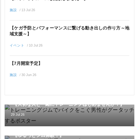
施設
/
13 Jul 26
【ケガ予防とパフォーマンスに繋げる動き出しの作り方～地
域支援～】
イベント
/
10 Jul 26
【7月開室予定】
施設
/
30 Jun 26
イベント
【大切な人と一緒にトレーニングはじめませんか？】
29 Jul 26
イベント
【ゆるっとジム体験！】