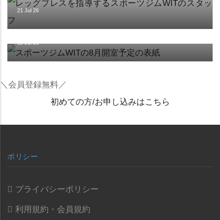
21 Jul 26
施設
【8月の開室予定】
15 Jul 26
＼会員登録無料／
初めての方/お申し込みはこちら
ポリシー
プライバシーポリシー
利用規約・会員規約