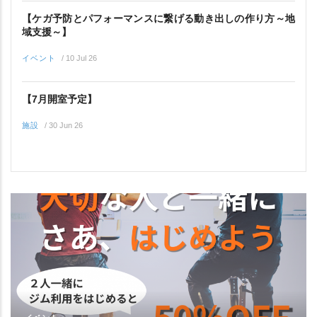
【ケガ予防とパフォーマンスに繋げる動き出しの作り方～地
域支援～】
イベント
/
10 Jul 26
【7月開室予定】
施設
/
30 Jun 26