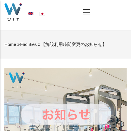
Skip
MAIN
NAVIGATION
to
main
content
Home
»
Facilities
»
【施設利用時間変更のお知らせ】
BREADCRUMB