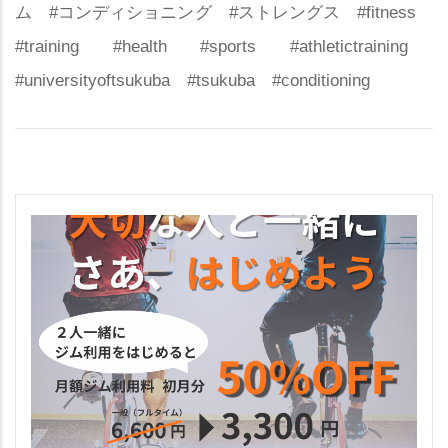
ム #コンディショニング #ストレングス #fitness
#training #health #sports #athletictraining
#universityoftsukuba #tsukuba #conditioning