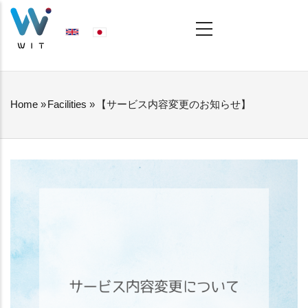
Skip
MAIN
NAVIGATION
to
main
content
Home
»
Facilities
»
【サービス内容変更のお知らせ】
BREADCRUMB