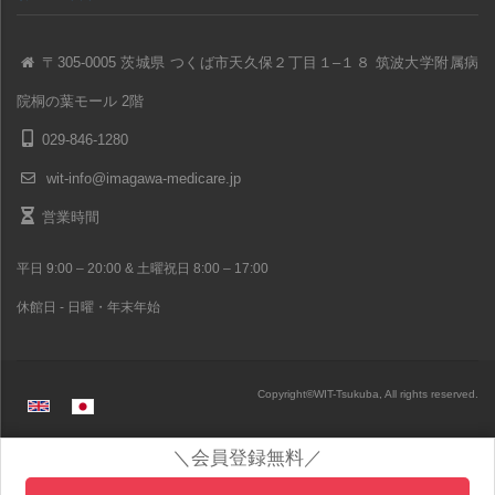
〒305-0005 茨城県 つくば市天久保２丁目１–１８ 筑波大学附属病
院桐の葉モール 2階
029-846-1280
wit-info@imagawa-medicare.jp
営業時間
平日 9:00 – 20:00 & 土曜祝日 8:00 – 17:00
休館日 - 日曜・年末年始
Copyright
©
WIT-Tsukuba, All rights reserved.
＼会員登録無料／