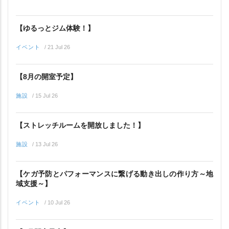
【ゆるっとジム体験！】
イベント
/
21 Jul 26
【8月の開室予定】
施設
/
15 Jul 26
【ストレッチルームを開放しました！】
施設
/
13 Jul 26
【ケガ予防とパフォーマンスに繋げる動き出しの作り方～地
域支援～】
イベント
/
10 Jul 26