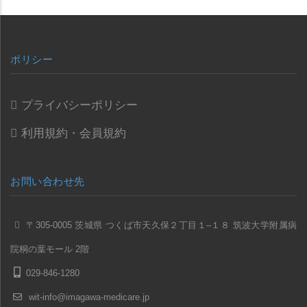
ポリシー
プライバシーポリシー
利用規約・会員規約
お問い合わせ先
〒305-0005 茨城県 つくば市天久保２丁目１–１８ 筑波大学附属病
院桐の葉モール 2階
029-846-1280
wit-info@imagawa-medicare.jp