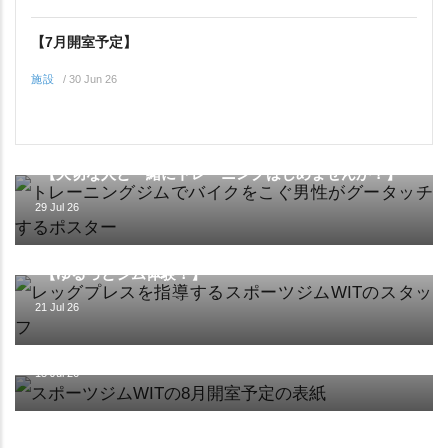
【7月開室予定】
施設
/
30 Jun 26
イベント
【大切な人と一緒にトレーニングはじめませんか？】
29 Jul 26
イベント
【ゆるっとジム体験！】
21 Jul 26
施設
【8月の開室予定】
15 Jul 26