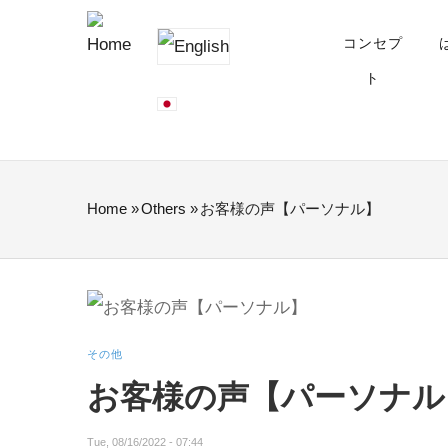
Skip
MAIN
NAVIGATION
コンセプ
to
ト
main
content
Home
»
Others
»
お客様の声【パーソナル】
BREADCRUMB
その他
お客様の声【パーソナル
Tue, 08/16/2022 - 07:44