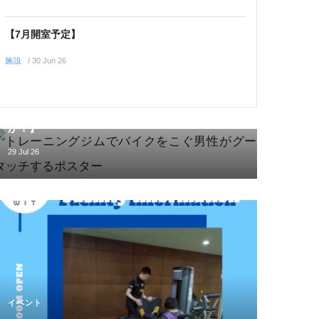
【7月開室予定】
施設
/
30 Jun 26
イベント
【大切な人と一緒にトレーニングはじめません
か？】
29 Jul 26
イベント