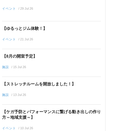
イベント
/
29 Jul 26
【ゆるっとジム体験！】
イベント
/
21 Jul 26
【8月の開室予定】
施設
/
15 Jul 26
【ストレッチルームを開放しました！】
施設
/
13 Jul 26
【ケガ予防とパフォーマンスに繋げる動き出しの作り
方～地域支援～】
イベント
/
10 Jul 26