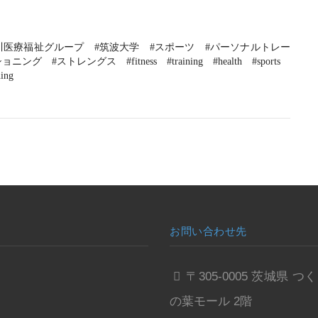
今川医療福祉グループ　#筑波大学　#スポーツ　#パーソナルトレー
トレングス　#fitness　#training　#health　#sports　
ning
お問い合わせ先
〒305-0005 茨城
の葉モール 2階