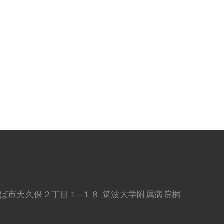
県 つくば市天久保２丁目１–１８ 筑波大学附属病院桐