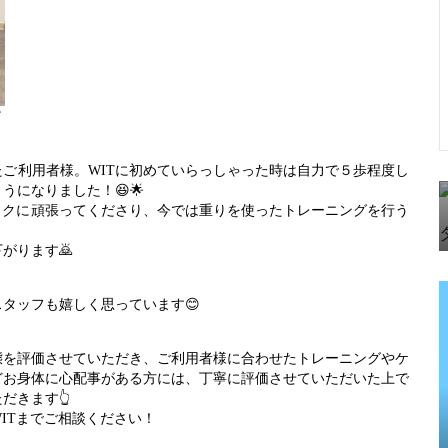
”
ご利用者様。WITに初めていらっしゃった時は自力で５歩程度し
ようになりました！
😆🌟
ックに頑張ってくださり、今では重りを使ったトレーニングを行う
下がります
🙇
スタッフも嬉しく思っています
😊
態を評価させていただき、ご利用者様に合わせたトレーニングやケ
どお身体に心配事がある方には、丁寧に評価させていただいた上で
ただきます
👆
ITまでご相談ください！