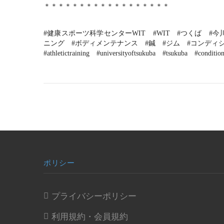
＊＊＊＊＊＊＊＊＊＊＊＊＊＊＊＊＊＊
#健康スポーツ科学センターWIT　#WIT　#つくば　#
ニング　#ボディメンテナンス　#鍼　#ジム　#コンディショニング　#ス
#athletictraining　#universityoftsukuba　#tsukuba　#conditio
ポリシー
プライバシーポリシー
利用規約・会員規約