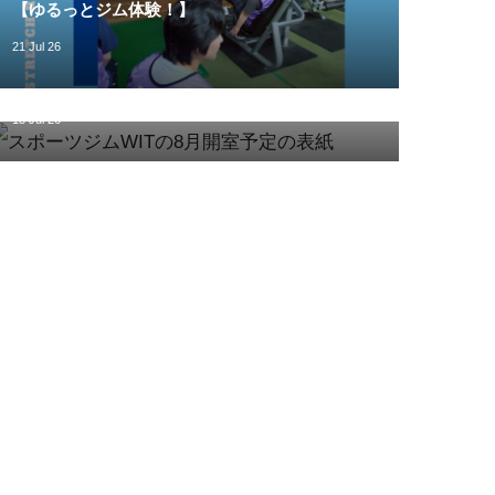
【ゆるっとジム体験！】
21 Jul 26
施設
【8月の開室予定】
15 Jul 26