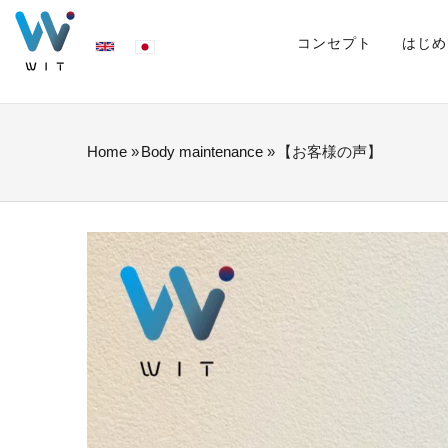
Skip
MAIN
NAVIGATION
コンセプト
はじめ
to
main
content
Home
»
Body maintenance
»
【お客様の声】
BREADCRUMB