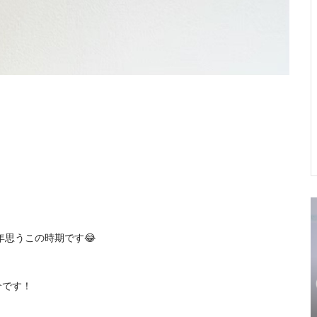
年思うこの時期です😂
介です！