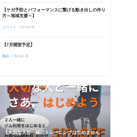
【ケガ予防とパフォーマンスに繋げる動き出しの作り
方～地域支援～】
イベント
/
10 Jul 26
【7月開室予定】
施設
/
30 Jun 26
イベント
【大切な人と一緒にトレーニングはじめません