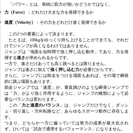
　「パワー」とは、単純に筋力が強いかどうかではなく、
力（Force）
：どれだけ大きな力を発揮できるか
速度（Velocity）
：その力をどれだけ速く発揮できるか
　この2つの要素によって決まります。
　たとえば、100kgをゆっくり持ち上げることができても、それだ
けでジャンプが高くなるわけではありません。
ジャンプは「地面を短時間で強く押し込む動作」であり、力を発
揮する
速さ
が求められるからです。
一方で、速さだけあっても高く跳べるとは限りません。
ジャンプは速さに加えて
強く押し込む力
が必要だからです。
さらに、ジャンプには助走をつける場面もあれば、その場で瞬発
的に跳ぶ場面もあります。
助走ジャンプでは「速度」が、垂直跳びのような瞬発ジャンプで
は「力」がより強く作用するように、ジャンプの種類によって必
要なバランスは変わります。
　この「
力と速度のバランス
」は、ジャンプだけでなく、ダッシ
ュ・切り返し・方向転換など、あらゆるスポーツ動作に存在しま
す。
つまり、どちらか一方に偏っていては努力の成果が最大化され
ず、ひいては「試合で通用するパフォーマンス」になりません。