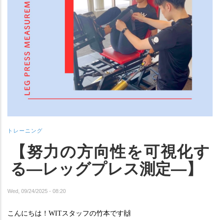
トレーニング
【努力の方向性を可視化す
る―レッグプレス測定―】
Wed, 09/24/2025 - 08:20
🙌
こんにちは！WITスタッフの竹本です