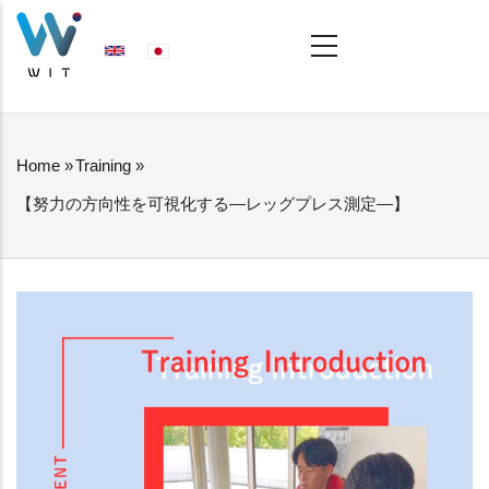
Skip
MAIN
NAVIGATION
to
main
content
Home
»
Training
»
BREADCRUMB
【努力の方向性を可視化する―レッグプレス測定―】