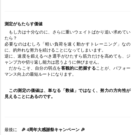
測定がもたらす価値
　もし力は十分なのに、さらに重いウェイトばかり追い求めてい
たら？
必要なのはむしろ「軽い負荷を速く動かすトレーニング」なの
に、的外れな努力を続けることになってしまいます。
逆に、速度を鍛えるべき選手がひたすら筋力だけを高めても、ジ
ャンプ力や切り返し能力は思うように伸びません。
　だからこそ、自分の弱点を
客観的に把握する
ことが、パフォー
マンス向上の最短ルートになります。
　この測定の価値は、単なる「数値」ではなく、努力の方向性が
見えることにあるのです。
　🎉
🎉　
最後に
 4周年大感謝祭キャンペーン 