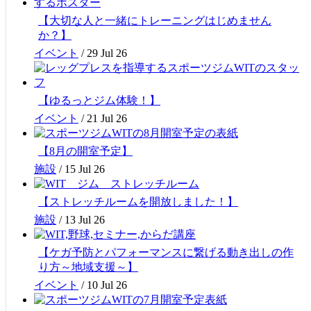
【大切な人と一緒にトレーニングはじめません
か？】
イベント
/
29 Jul 26
【ゆるっとジム体験！】
イベント
/
21 Jul 26
【8月の開室予定】
施設
/
15 Jul 26
【ストレッチルームを開放しました！】
施設
/
13 Jul 26
【ケガ予防とパフォーマンスに繋げる動き出しの作
り方～地域支援～】
イベント
/
10 Jul 26