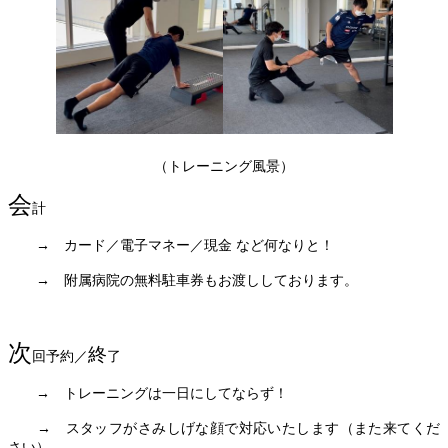
（トレーニング風景）
会
計
　　→　カード／電子マネー／現金 など何なりと！
　　→　附属病院の無料駐車券もお渡ししております。
次
終
回予約／
了
　　→　トレーニングは一日にしてならず！
　　→　スタッフがさみしげな顔で対応いたします（また来てくだ
さい）。