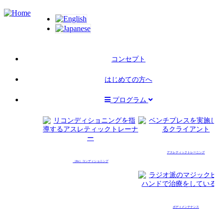
Skip
to
main
content
Main
コンセプト
navigation
はじめての方へ
プログラム
アスレティックトレーニング
（Re）コンディショニング
ボディメンテナンス