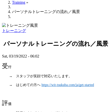
Training
»
Breadcrumb
パーソナルトレーニングの流れ／風景
トレーニング
パーソナルトレーニングの流れ／風景
Sat, 03/19/2022 - 06:02
受
付
　　→　スタッフが笑顔で対応いたします。
　　→　はじめての方へ 
https://wit-tsukuba.com/ja/get-started
評
価