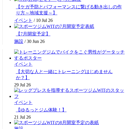
【ケガ予防とパフォーマンスに繋げる動き出しの作
り方～地域支援～】
イベント
/
10 Jul 26
【7月開室予定】
施設
/
30 Jun 26
イベント
【大切な人と一緒にトレーニングはじめません
か？】
29 Jul 26
イベント
【ゆるっとジム体験！】
21 Jul 26
施設