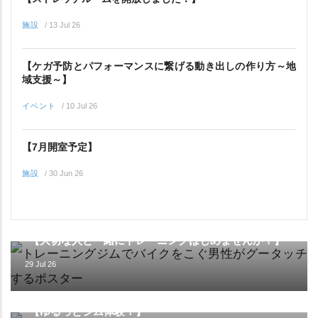
施設
/
13 Jul 26
【ケガ予防とパフォーマンスに繋げる動き出しの作り方～地
域支援～】
イベント
/
10 Jul 26
【7月開室予定】
施設
/
30 Jun 26
イベント
【大切な人と一緒にトレーニングはじめませんか？】
29 Jul 26
イベント
【ゆるっとジム体験！】