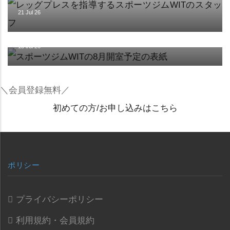
21 Jul 26
施設
【8月の開室予定】
15 Jul 26
＼会員登録無料／
初めての方/お申し込みはこちら
ポリシー
プライバシーポリシー
利用規約・会員規約