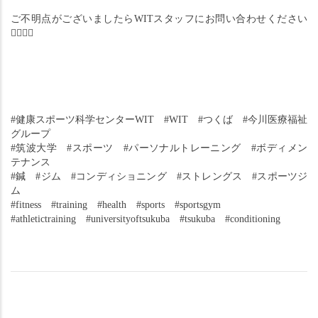
ご不明点がございましたらWITスタッフにお問い合わせください
🙇‍♂️🙇‍♀️
#健康スポーツ科学センターWIT　#WIT　#つくば　#今川医療福祉
グループ
#筑波大学　#スポーツ　#パーソナルトレーニング　#ボディメン
テナンス
#鍼　#ジム　#コンディショニング　#ストレングス　#スポーツジ
ム
#fitness　#training　#health　#sports　#sportsgym
#athletictraining　#universityoftsukuba　#tsukuba　#conditioning