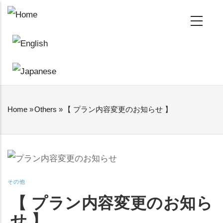
Skip
MAIN
NAVIGATION
to
main
content
Home
»
Others
»
【 プラン内容変更のお知らせ 】
BREADCRUMB
その他
【 プラン内容変更のお知ら
せ 】