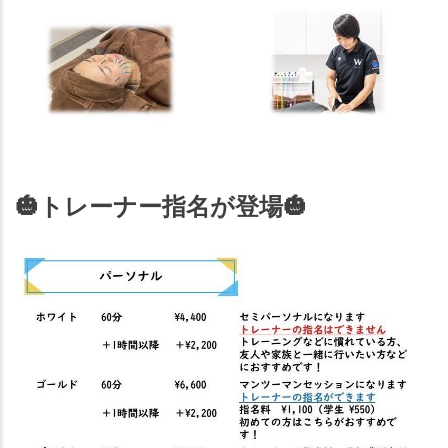
🎃
トレーナー指名が登場
🎃