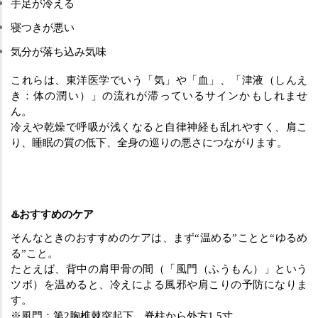
手足が冷える
寝つきが悪い
気分が落ち込み気味
これらは、東洋医学でいう「気」や「血」、「津液（しんえ
き：体の潤い）」の流れが滞っているサインかもしれませ
ん。
冷えや乾燥で呼吸が浅くなると自律神経も乱れやすく、肩こ
り、睡眠の質の低下、全身の巡りの悪さにつながります。
♨️おすすめのケア
そんなときのおすすめのケアは、まず“温める”ことと“ゆるめ
る”こと。
たとえば、背中の肩甲骨の間（「風門（ふうもん）」という
ツボ）を温めると、冷えによる風邪や肩こりの予防になりま
す。
※風門：第2胸椎棘突起下、脊柱から外方1.5寸