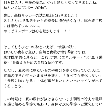
11月に入り、朝晩の空気がぐっと冷たくなってきましたね。
秋といえば“スポーツの秋”。
先日、高校サッカーの試合観戦に行きました！
久しぶりに見る選手たちの成長に胸が熱くなり、試合終了後
には思わずウルウル…。
やっぱりスポーツは心を動かします…！！
そしてもうひとつの秋といえば、“食欲の秋”。
おいしい食材が並び、自然と食欲が増す季節ですね。
東洋医学的に見ると、これは“気（エネルギー）”と“血（栄
養）”を蓄えるための自然な反応です。
ただし、夏の間に冷たいものや糖分を多く摂っていた人は、
胃腸の働きが弱ったまま秋を迎え、「食べても消化しない」
「食後に眠くなる」「体が重だるい」といったサインが出て
くることも。
この時期は、夏の疲れが抜けきらないまま朝晩の冷えや乾燥
を感じ始める季節でもあり、身体が次の季節へと変化してい