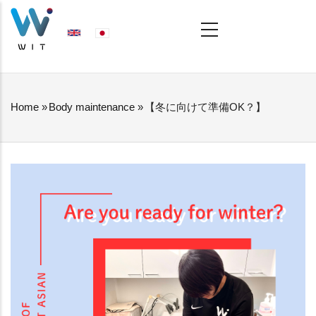
Skip
MAIN
NAVIGATION
to
main
content
Home
»
Body maintenance
»
【冬に向けて準備OK？】
BREADCRUMB