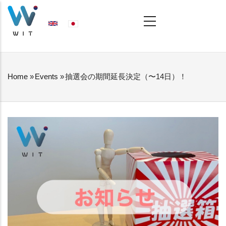
Skip
MAIN
NAVIGATION
to
main
content
Home
»
Events
»
抽選会の期間延長決定（〜14日）！
BREADCRUMB