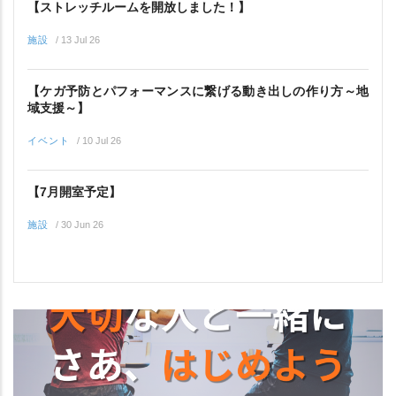
【ストレッチルームを開放しました！】
施設
/
13 Jul 26
【ケガ予防とパフォーマンスに繋げる動き出しの作り方～地
域支援～】
イベント
/
10 Jul 26
【7月開室予定】
施設
/
30 Jun 26