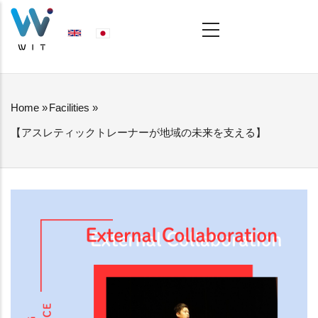
Skip
MAIN
NAVIGATION
to
main
content
Home
»
Facilities
»
BREADCRUMB
【アスレティックトレーナーが地域の未来を支える】