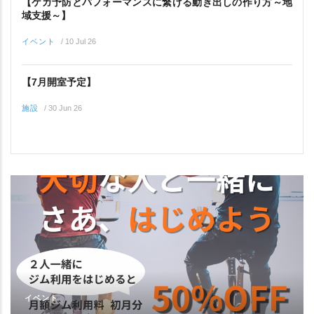
【ケガ予防とパフォーマンスに繋げる動き出しの作り方～地
域支援～】
イベント
/
10 Jul 26
【7月開室予定】
施設
/
30 Jun 26
イベント