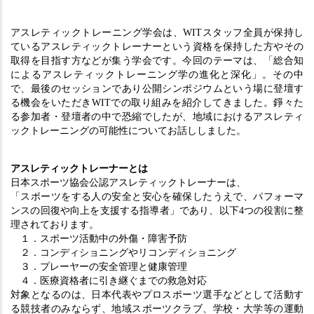
アスレティックトレーニング学会は、WITスタッフ全員が保持し
ているアスレティックトレーナーという資格を保持した方やその
取得を目指す方などが集う学会です。今回のテーマは、「総合知
によるアスレティックトレーニング学の進化と深化」。その中
で、最後のセッションであり公開シンポジウムという場に登壇す
る機会をいただきWITでの取り組みを紹介してきました。錚々た
る参加者・登壇者の中で恐縮でしたが、地域におけるアスレティ
ックトレーニングの可能性についてお話ししました。
アスレティックトレーナーとは
日本スポーツ協会公認アスレティックトレーナーは、
「スポーツをする人の安全と安心を確保したうえで、パフォーマ
ンスの回復や向上を支援する指導者」であり、以下4つの役割に整
理されております。
１．スポーツ活動中の外傷・障害予防
２．コンディショニングやリコンディショニング
３．プレーヤーの安全管理と健康管理
４．医療資格者に引き継ぐまでの救急対応
対象となるのは、日本代表やプロスポーツ選手などとして活動す
る競技者のみならず、地域スポーツクラブ、学校・大学等の運動