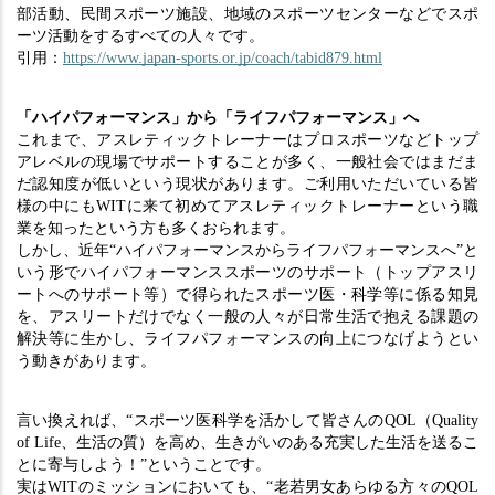
部活動、民間スポーツ施設、地域のスポーツセンターなどでスポ
ーツ活動をするすべての人々です。
引用：
https://www.japan-sports.or.jp/coach/tabid879.html
「ハイパフォーマンス」から「ライフパフォーマンス」へ
これまで、アスレティックトレーナーはプロスポーツなどトップ
アレベルの現場でサポートすることが多く、一般社会ではまだま
だ認知度が低いという現状があります。ご利用いただいている皆
様の中にもWITに来て初めてアスレティックトレーナーという職
業を知ったという方も多くおられます。
しかし、近年“ハイパフォーマンスからライフパフォーマンスへ”と
いう形でハイパフォーマンススポーツのサポート（トップアスリ
ートへのサポート等）で得られたスポーツ医・科学等に係る知見
を、アスリートだけでなく一般の人々が日常生活で抱える課題の
解決等に生かし、ライフパフォーマンスの向上につなげようとい
う動きがあります。
言い換えれば、“スポーツ医科学を活かして皆さんのQOL（Quality 
of Life、生活の質）を高め、生きがいのある充実した生活を送るこ
とに寄与しよう！”ということです。
実はWITのミッションにおいても、“老若男女あらゆる方々のQOL