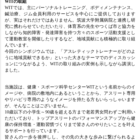
WITの取組
WITでは、主にパーソナルトレーニング、ボディメンテナンス、
鍼治療、ジム会員利用のサービスを中心にご提供しております
が、実はそれだけではありません。筑波大学附属病院と連携し研
究に携わらせていただいたり、体育系の先生やつくば市と協力を
しながら知的障害・発達障害を持つ方々のスポーツ活動支援とし
て運動教室を開催したりするなど、地域貢献にも積極的に取り組
んでいます。
今回のシンポジウムでは、「アスレティックトレーナーがどのよ
うに地域貢献できるか」といった大きなテーマでのディスカッシ
ョンにつながるよう、WITの取り組みの実例も示しながら講演し
ました。
当施設は、健康・スポーツ科学センターWITという名前からのイ
メージや、病院の敷地内にあるということから、アスリート専用
やリハビリ専用のようなイメージを持たる方もいらっしゃいます
が、そんなことはございません。
10歳以下の小学生～90歳を超える方まで老若男女問わずご利用い
ただいており、トップアスリートのパフォーマンスアップから健
康の保持増進・運動習慣づくりまで皆さんのやりたいことを叶え
るサポートを行っています。
皆さんの一歩を後押しし、その先の大きな歩みに繋げられるよ