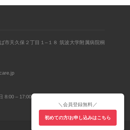
県 つくば市天久保２丁目１–１８ 筑波大学附属病院桐
are.jp
8:00 – 17:00
＼会員登録無料／
初めての方/お申し込みはこちら
Copyright
©
WIT-Tsukuba, All rights reserved.