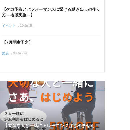
【ケガ予防とパフォーマンスに繋げる動き出しの作り
方～地域支援～】
イベント
/
10 Jul 26
【7月開室予定】
施設
/
30 Jun 26
イベント
【大切な人と一緒にトレーニングはじめません