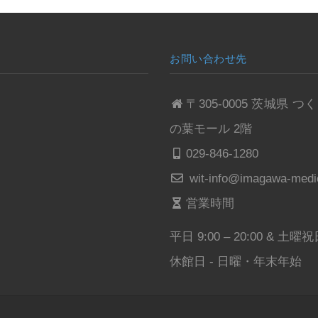
お問い合わせ先
〒305-0005 茨城
の葉モール 2階
029-846-1280
wit-info@imagawa-medic
営業時間
平日 9:00 – 20:00 & 土曜祝日 
休館日 - 日曜・年末年始