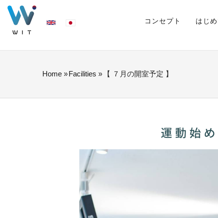
Skip
MAIN
NAVIGATION
コンセプト
はじめ
to
main
content
Home
»
Facilities
»
【 ７月の開室予定 】
BREADCRUMB