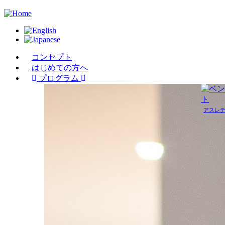
Skip
to
main
content
コンセプト
Main
はじめての方へ
プログラム
navigation
アスレ