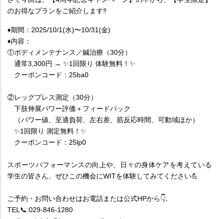
のお得なプランをご紹介します‼︎
♦️期間：2025/10/1(水)〜10/31(金)
♦️内容：
①ボディメンテナンス／鍼治療（30分）
　通常3,300円 → ✨1回限り 体験無料！✨
　クーポンコード：25ba0
②レッグプレス測定（30分）
　下肢伸展パワー評価＋フィードバック
　（パワー値、至適負荷、左右差、筋反応時間、可動域ほか）
　✨1回限り 測定無料！✨
　クーポンコード：25lp0
スポーツパフォーマンスの向上や、日々の身体ケアを考えている
学生の皆さん、ぜひこの機会にWITを体験してみてください💪
ご予約・お問い合わせはお電話または公式HPから👇
.
TEL📞:029-846-1280