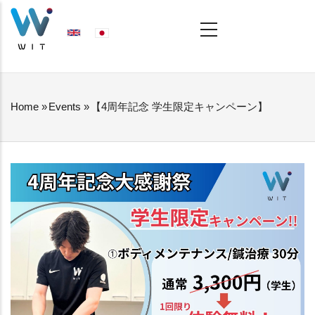
Skip
MAIN
NAVIGATION
to
main
content
Home
»
Events
»
【4周年記念 学生限定キャンペーン】
BREADCRUMB