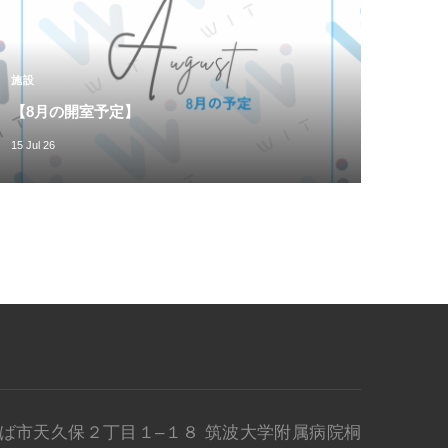
施設
【8月の開室予定】
15 Jul 26
県 つくば市天久保２丁目１–１８ 筑波大学附属病院桐