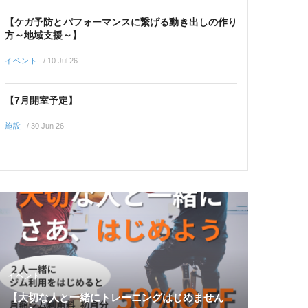
【ケガ予防とパフォーマンスに繋げる動き出しの作り
方～地域支援～】
イベント
/
10 Jul 26
【7月開室予定】
施設
/
30 Jun 26
イベント
【大切な人と一緒にトレーニングはじめません