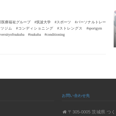
今川医療福祉グループ　#筑波大学　#スポーツ　#パーソナルトレー
ジム　#コンディショニング　#ストレングス　#sportgym　
iversityoftsukuba　#tsukuba　#conditioning
お問い合わせ先
〒305-0005 茨城