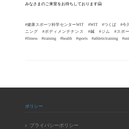
🤗
みなさまのご来室をお待ちしております
#健康スポーツ科学センターWIT　#WIT　#つくば　#
ニング　#ボディメンテナンス　#鍼　#ジム　#スポーツ
#fitness　#training　#health　#sports　#athletictraining　#un
ポリシー
プライバシーポリシー