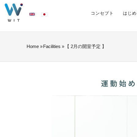
Skip
MAIN
NAVIGATION
コンセプト
はじめ
to
main
content
Home
»
Facilities
»
【 2月の開室予定 】
BREADCRUMB