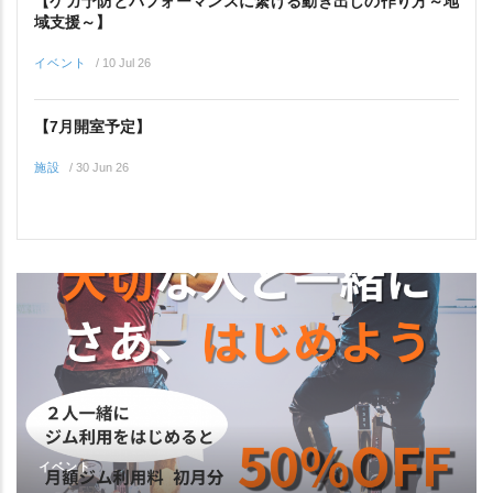
【ケガ予防とパフォーマンスに繋げる動き出しの作り方～地
域支援～】
イベント
/
10 Jul 26
【7月開室予定】
施設
/
30 Jun 26
イベント