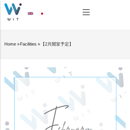
Skip
MAIN
NAVIGATION
to
main
content
Home
»
Facilities
»
【2月開室予定】
BREADCRUMB