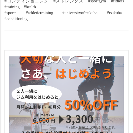
#コンディショニング　#ストレングス　#sportgym　#fitness　
#training　#health
#sports　#athletictraining　#universityoftsukuba　#tsukuba　
#conditioning