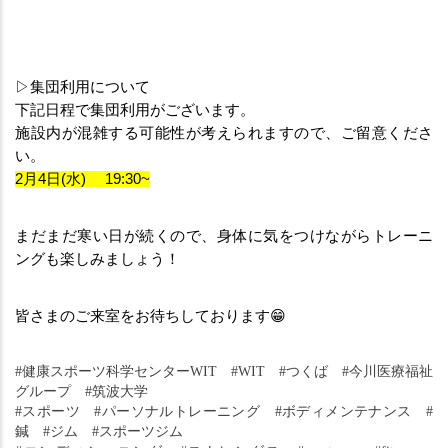
▷集団利用について
下記日程で集団利用がございます。
施設内が混雑する可能性が考えられますので、ご留意くださ
い。
2月4日(水) 　19:30~
まだまだ寒い日が続くので、身体に気をつけながらトレーニ
ングも楽しみましょう！
皆さまのご来室をお待ちしております😁
#健康スポーツ科学センターWIT　#WIT　#つくば　#今川医療福祉
グループ　#筑波大学
#スポーツ　#パーソナルトレーニング　#ボディメンテナンス　#
鍼　#ジム　#スポーツジム