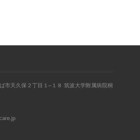
県 つくば市天久保２丁目１–１８ 筑波大学附属病院桐
are.jp