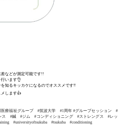
差などが測定可能です!!
👌
を行います
を知るキッカケになるのでオススメです‼️
👍
スメします
川医療福祉グループ　#筑波大学　#1周年 #グループセッション　#
ス　#鍼　#ジム　#コンディショニング　#ストレングス　#レッ
ning　#universityoftsukuba　#tsukuba　#conditioning