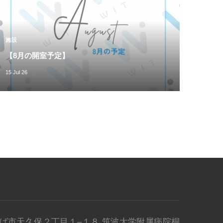
施設
【8月の開室予定】
15 Jul 26
県 つくば市天久保２丁目１–１８ 筑波大学附属病院桐