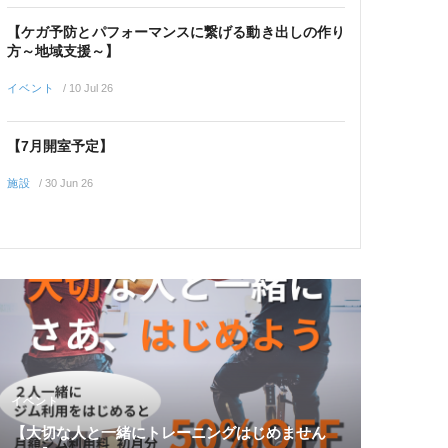
【ケガ予防とパフォーマンスに繋げる動き出しの作り
方～地域支援～】
イベント
/
10 Jul 26
【7月開室予定】
施設
/
30 Jun 26
イベント
【大切な人と一緒にトレーニングはじめません