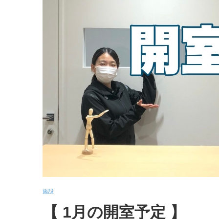
施設
【 1月の開室予定 】