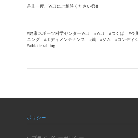
是非一度、WITにご相談ください
😌
‼︎
#健康スポーツ科学センターWIT　#WIT　#つくば　#
ニング　#ボディメンテナンス　#鍼　#ジム　#コンディショニング　#ス
#athletictraining　
ポリシー