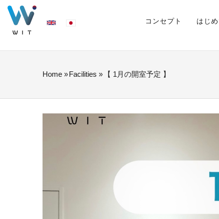
Skip
MAIN
NAVIGATION
コンセプト
はじめ
to
main
content
Home
»
Facilities
»
【 1月の開室予定 】
BREADCRUMB