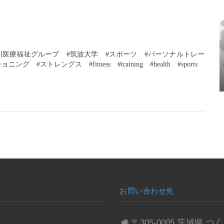
今川医療福祉グループ　#筑波大学　#スポーツ　#パーソナルトレー
トレングス　#fitness　#training　#health　#sports　
お問い合わせ先
〒305-0005 茨城