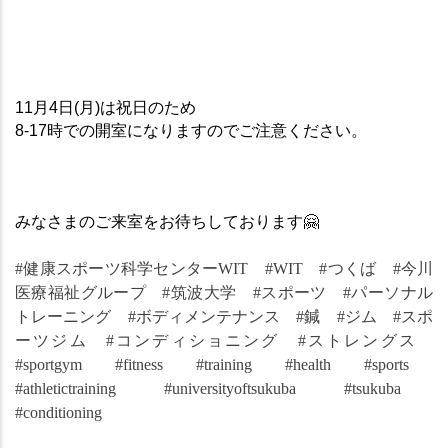
11月4日(月)は祝日のため
8-17時での開室になりますのでご注意ください。
みなさまのご来室をお待ちしております
🤗
#健康スポーツ科学センターWIT　#WIT　#つくば　#今川
医療福祉グループ　#筑波大学　#スポーツ　#パーソナル
トレーニング　#ボディメンテナンス　#鍼　#ジム　#スポ
ーツジム　#コンディショニング　#ストレングス　
#sportgym　#fitness　#training　#health　#sports　
#athletictraining　#universityoftsukuba　#tsukuba　
#conditioning