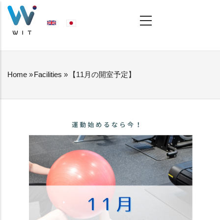
Skip
MAIN
NAVIGATION
to
main
content
Home
»
Facilities
»
【11月の開室予定】
BREADCRUMB